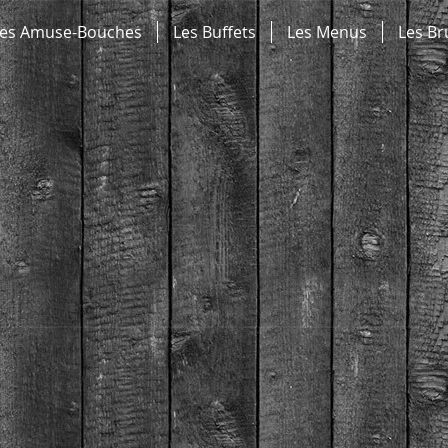
es Amuse-Bouches
Les Buffets
Les Menus
Les B