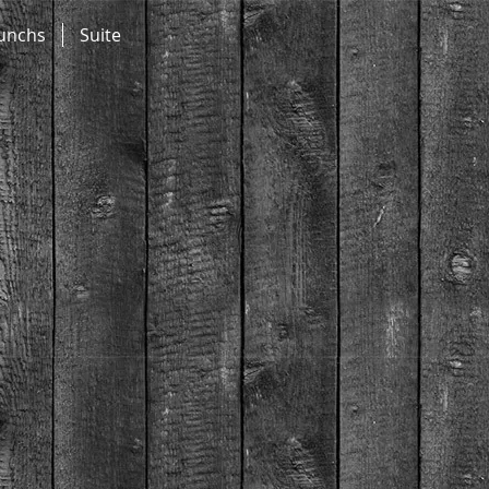
runchs
Suite